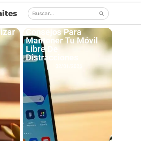
ites
izar
Consejos Para
Mantener Tu Móvil
Libre De
Distracciones
02/01/2026