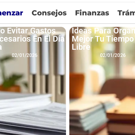
enzar
Consejos
Finanzas
Trám
 Evitar Gastos
Ideas Para Organ
cesarios En El Día
Mejor Tu Tiempo
a
Libre
02/01/2026
02/01/2026